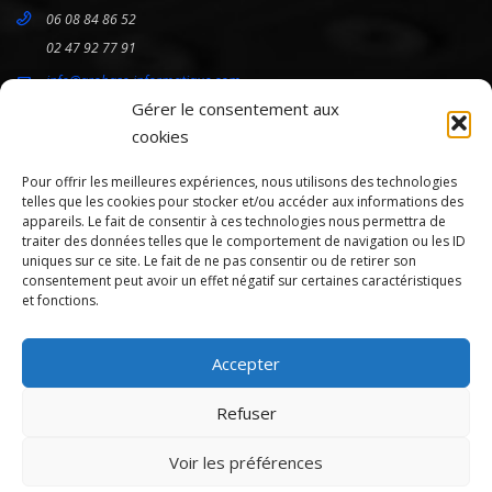
06 08 84 86 52
02 47 92 77 91
info@arobase-informatique.com
Gérer le consentement aux
cookies
HORAIRES
Pour offrir les meilleures expériences, nous utilisons des technologies
Lundi
9:00 - 12:30 / 13:30 - 19:00
telles que les cookies pour stocker et/ou accéder aux informations des
appareils. Le fait de consentir à ces technologies nous permettra de
Mardi
13:30 - 19:00
traiter des données telles que le comportement de navigation ou les ID
Mercredi
9:00 - 12:30 / 13:30 - 19:00
uniques sur ce site. Le fait de ne pas consentir ou de retirer son
consentement peut avoir un effet négatif sur certaines caractéristiques
Jeudi
9:00 - 12:30 / 13:30 - 19:00
et fonctions.
Vendredi
9:00 - 12:30 / 13:30 - 19:00
Samedi
9:00 - 12:30 / 13:30 - 18h00
Accepter
Dimanche
Fermé
Refuser
Voir les préférences
© 2023 - 2026 Arobase Informatique
Scroll to