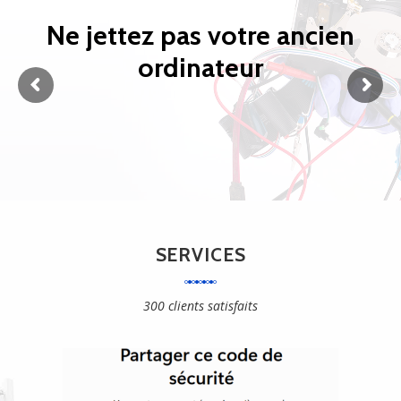
N
e
j
e
t
t
e
z
p
a
s
v
o
t
r
e
a
n
c
i
e
n
o
r
d
i
n
a
t
e
u
r
SERVICES
300 clients satisfaits