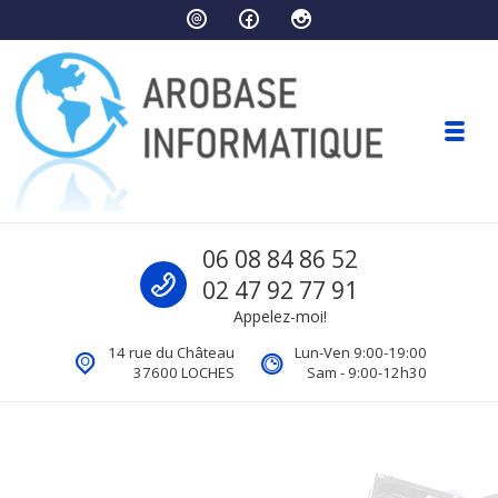
Skip to navigation
Skip to content
Toggl
Arobase Informatique
Call us
06 08 84 86 52
Ordinateurs Loches
02 47 92 77 91
Appelez-moi!
14 rue du Château
Lun-Ven 9:00-19:00
37600 LOCHES
Sam - 9:00-12h30